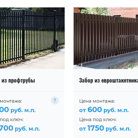
 из профтрубы
Забор из евроштакетник
монтажа:
Цена монтажа:
00
600
руб. м.п.
от
руб. м.п.
под ключ:
Цена под ключ:
700
1750
руб. м.п.
от
руб. м.п.