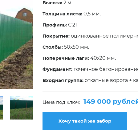
Высота:
2 м.
Толщина листа:
0,5 мм.
Профиль:
С:21
Покрытие:
оцинкованное полимерн
Столбы:
50х50 мм.
Поперечные лаги:
40х20 мм.
Фундамент:
точечное бетонировани
Входная группа:
откатные ворота + к
149 000 рубле
Цена под ключ:
Хочу такой же забор