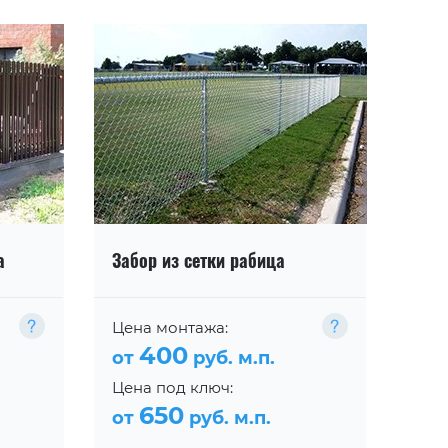
а
Забор из сетки рабица
Цена монтажа:
400
от
руб. м.п.
Цена под ключ:
650
от
руб. м.п.