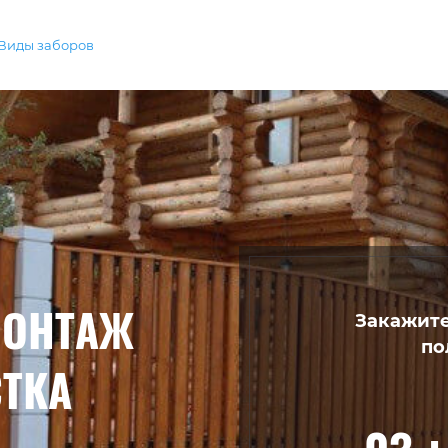
Виды заборов
МОНТАЖ
Закажите
по
ТКА