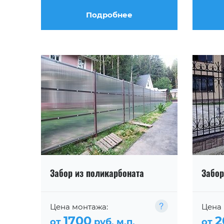
Подробнее
Забор из поликарбоната
Забор
Цена монтажа:
Цена 
1700
2
от
руб. м.п.
от