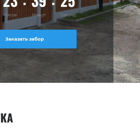
23
39
24
Часов
Минут
Секунд
Заказать забор
ТКА