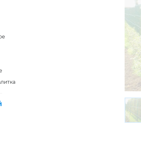
ое
е
алитка
й